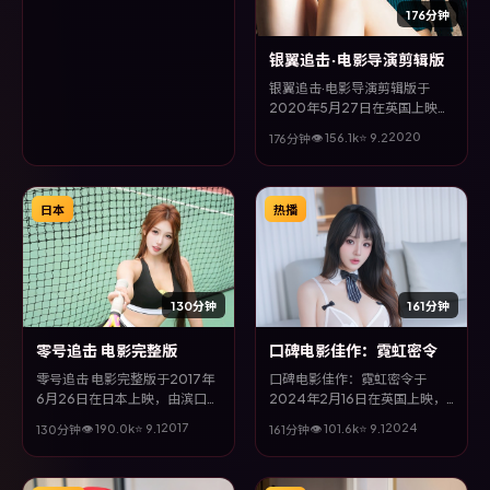
交织收束，悬念与情感并重，适
176分钟
合喜欢强情节的观众。
银翼追击·电影导演剪辑版
银翼追击·电影导演剪辑版于
2020年5月27日在英国上映，
由贾樟柯执导，咏梅、桂纶镁、
2020
👁
156.1
k
⭐
9.2
176分钟
赵丽颖等主演。全片以喜剧类型
为主线，在时代洪流与个体抉择
之间，故事层层推进，节奏紧凑
而不失细腻。
日本
热播
130分钟
161分钟
零号追击 电影完整版
口碑电影佳作：霓虹密令
零号追击 电影完整版于2017年
口碑电影佳作：霓虹密令于
6月26日在日本上映，由滨口龙
2024年2月16日在英国上映，
介执导，咏梅、孙俪、廖凡、谭
由陈凯歌执导，孔刘、桂纶镁、
2017
2024
👁
190.0
k
⭐
9.1
👁
101.6
k
⭐
9.1
130分钟
161分钟
卓等主演。全片以悬疑类型为主
易烊千玺等主演。全片以犯罪类
线，在时代洪流与个体抉择之
型为主线，改编自真实事件与社
间，故事层层推进，节奏紧凑而
会议题，兼具娱乐性与思考空