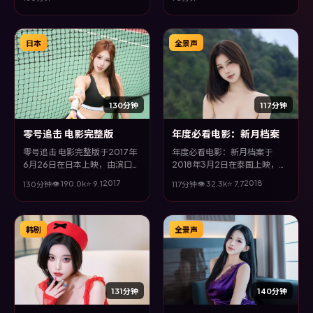
一龙、易烊千玺等主演。全片以
迅等主演。全片以悬疑类型为主
战争类型为主线，多条叙事线交
线，改编自真实事件与社会议
织收束，悬念与情感并重，适合
题，兼具娱乐性与思考空间。
喜欢强情节的观众。
日本
全景声
130分钟
117分钟
零号追击 电影完整版
年度必看电影：新月档案
零号追击 电影完整版于2017年
年度必看电影：新月档案于
6月26日在日本上映，由滨口龙
2018年3月2日在泰国上映，由
介执导，咏梅、孙俪、廖凡、谭
丹尼斯·维伦纽瓦执导，陈坤、
2017
2018
👁
190.0
k
⭐
9.1
👁
32.3
k
⭐
7.7
130分钟
117分钟
卓等主演。全片以悬疑类型为主
廖凡、张译、章子怡等主演。全
线，在时代洪流与个体抉择之
片以传记类型为主线，视听语言
间，故事层层推进，节奏紧凑而
大胆实验，配乐与场面调度为全
不失细腻。
片情绪推波助澜。
韩剧
全景声
131分钟
140分钟