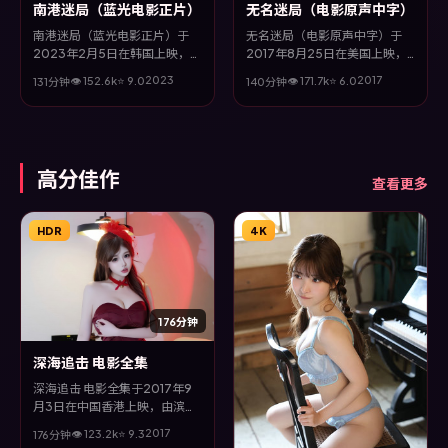
南港迷局（蓝光电影正片）
无名迷局（电影原声中字）
南港迷局（蓝光电影正片）于
无名迷局（电影原声中字）于
2023年2月5日在韩国上映，由
2017年8月25日在美国上映，
魏德圣执导，许光汉、谭卓、巩
由宁浩执导，咏梅、王景春、秦
2023
2017
👁
152.6
k
⭐
9.0
👁
171.7
k
⭐
6.0
131分钟
140分钟
俐、王景春等主演。全片以传记
昊、沈腾等主演。全片以奇幻类
类型为主线，多条叙事线交织收
型为主线，视听语言大胆实验，
束，悬念与情感并重，适合喜欢
配乐与场面调度为全片情绪推波
强情节的观众。
助澜。
高分佳作
查看更多
HDR
4K
176分钟
深海追击 电影全集
深海追击 电影全集于2017年9
月3日在中国香港上映，由滨口
龙介执导，黄渤、菅田将晖、段
2017
👁
123.2
k
⭐
9.3
176分钟
奕宏、松坂桃李等主演。全片以