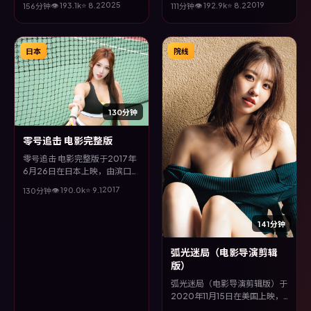
2025
2019
👁
193.1
k
⭐
8.2
👁
192.9
k
⭐
8.2
156分钟
111分钟
丽颖等主演。全片以家庭类型为
腾、赵涛等主演。全片以喜剧类
主线，视听语言大胆实验，配乐
型为主线，在时代洪流与个体抉
与场面调度为全片情绪推波助
择之间，故事层层推进，节奏紧
澜。
凑而不失细腻。
日本
院线
130分钟
零号追击 电影完整版
零号追击 电影完整版于2017年
6月26日在日本上映，由滨口龙
介执导，咏梅、孙俪、廖凡、谭
2017
👁
190.0
k
⭐
9.1
130分钟
卓等主演。全片以悬疑类型为主
线，在时代洪流与个体抉择之
间，故事层层推进，节奏紧凑而
141分钟
不失细腻。
弧光迷局（电影导演剪辑
版）
弧光迷局（电影导演剪辑版）于
2020年11月15日在美国上映，
由魏德圣执导，孙俪、刘德华、