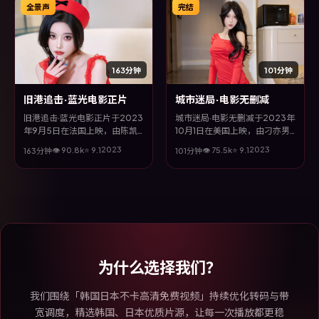
不失细腻。
间。
全景声
完结
163分钟
101分钟
旧港追击·蓝光电影正片
城市迷局·电影无删减
旧港追击·蓝光电影正片于2023
城市迷局·电影无删减于2023年
年9月5日在法国上映，由陈凯
10月1日在美国上映，由刁亦男
歌执导，陈坤、廖凡、汤唯、甄
执导，赵又廷、松坂桃李、吴
2023
2023
👁
90.8
k
⭐
9.1
👁
75.5
k
⭐
9.1
163分钟
101分钟
子丹等主演。全片以惊悚类型为
京、张家辉等主演。全片以犯罪
主线，在时代洪流与个体抉择之
类型为主线，多条叙事线交织收
间，故事层层推进，节奏紧凑而
束，悬念与情感并重，适合喜欢
不失细腻。
强情节的观众。
为什么选择我们？
我们围绕「韩国日本不卡高清免费视频」持续优化转码与带
宽调度，精选韩国、日本优质片源，让每一次播放都更稳