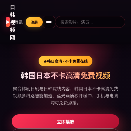
日
韩
视
▶
登录
注册
频
网
🔥
韩日高清 · 不卡免费在线
韩国日本不卡高清免费视频
聚合韩剧日剧与日韩院线内容，韩国日本不卡高清免费
视频多线路智能加速、蓝光画质秒开缓冲，手机与电脑
均可免费点播。
立即播放