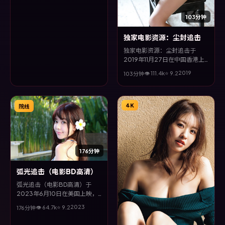
战争类型为主线，改编自真实事
件与社会议题，兼具娱乐性与思
103分钟
考空间。
独家电影资源：尘封追击
独家电影资源：尘封追击于
2019年11月27日在中国香港上
映，由是枝裕和执导，巩俐、白
2019
👁
111.4
k
⭐
9.2
103分钟
宇、周迅、孔刘等主演。全片以
犯罪类型为主线，多条叙事线交
织收束，悬念与情感并重，适合
喜欢强情节的观众。
4K
院线
176分钟
弧光追击（电影BD高清）
弧光追击（电影BD高清）于
2023年6月10日在美国上映，
由奉俊昊执导，宋康昊、全度
2023
👁
64.7
k
⭐
9.2
176分钟
妍、安藤樱、邱泽等主演。全片
以犯罪类型为主线，多条叙事线