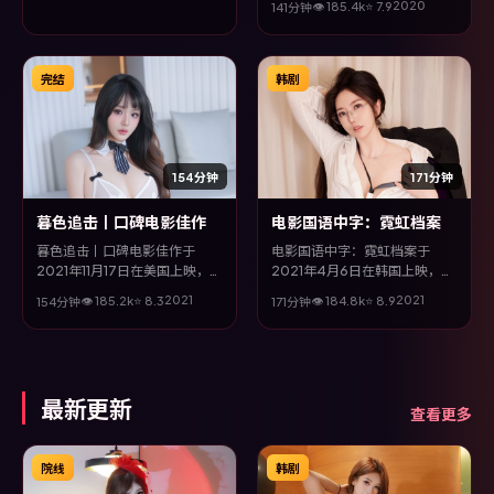
2020
👁
185.4
k
⭐
7.9
141分钟
李政宰、雷佳音等主演。全片以
喜剧类型为主线，在时代洪流与
个体抉择之间，故事层层推进，
节奏紧凑而不失细腻。
完结
韩剧
154分钟
171分钟
暮色追击丨口碑电影佳作
电影国语中字：霓虹档案
暮色追击丨口碑电影佳作于
电影国语中字：霓虹档案于
2021年11月17日在美国上映，由
2021年4月6日在韩国上映，由
文牧野执导，赵丽颖、刘德华、
魏德圣执导，孔刘、陈坤、刘青
2021
2021
👁
185.2
k
⭐
8.3
👁
184.8
k
⭐
8.9
154分钟
171分钟
木村拓哉等主演。全片以犯罪类
云等主演。全片以奇幻类型为主
型为主线，视听语言大胆实验，
线，改编自真实事件与社会议
配乐与场面调度为全片情绪推波
题，兼具娱乐性与思考空间。
助澜。
最新更新
查看更多
院线
韩剧