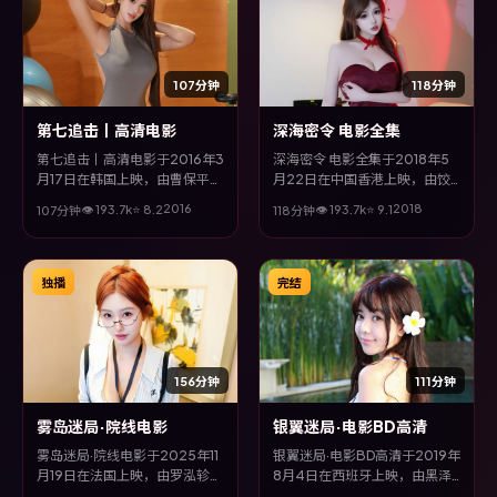
107分钟
118分钟
第七追击丨高清电影
深海密令 电影全集
第七追击丨高清电影于2016年3
深海密令 电影全集于2018年5
月17日在韩国上映，由曹保平执
月22日在中国香港上映，由饺
导，章子怡、松坂桃李、赵涛、
子执导，长泽雅美、吴京、甄子
2016
2018
👁
193.7
k
⭐
8.2
👁
193.7
k
⭐
9.1
107分钟
118分钟
沈腾等主演。全片以惊悚类型为
丹、廖凡等主演。全片以科幻类
主线，在时代洪流与个体抉择之
型为主线，影片以冷峻镜头与饱
间，故事层层推进，节奏紧凑而
满表演，呈现人物在极端情境下
不失细腻。
的蜕变与救赎。
独播
完结
156分钟
111分钟
雾岛迷局·院线电影
银翼迷局·电影BD高清
雾岛迷局·院线电影于2025年11
银翼迷局·电影BD高清于2019年
月19日在法国上映，由罗泓轸执
8月4日在西班牙上映，由黑泽
导，邱泽、张家辉、马东锡、赵
清执导，河正宇、张子枫、沈