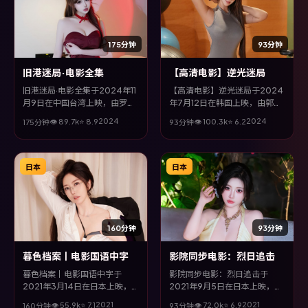
175分钟
93分钟
旧港迷局·电影全集
【高清电影】逆光迷局
旧港迷局·电影全集于2024年11
【高清电影】逆光迷局于2024
月9日在中国台湾上映，由罗素
年7月12日在韩国上映，由郭帆
兄弟执导，马东锡、赵丽颖、沈
执导，杨紫琼、邱泽、白宇、木
2024
2024
👁
89.7
k
⭐
8.9
👁
100.3
k
⭐
6.2
175分钟
93分钟
腾等主演。全片以战争类型为主
村拓哉等主演。全片以喜剧类型
线，多条叙事线交织收束，悬念
为主线，视听语言大胆实验，配
与情感并重，适合喜欢强情节的
乐与场面调度为全片情绪推波助
观众。
澜。
日本
日本
160分钟
93分钟
暮色档案丨电影国语中字
影院同步电影：烈日追击
暮色档案丨电影国语中字于
影院同步电影：烈日追击于
2021年3月14日在日本上映，
2021年9月5日在日本上映，由
由朴赞郁执导，张译、沈腾、朱
罗泓轸执导，孙俪、李政宰、周
2021
2021
👁
55.9
k
⭐
7.1
👁
72.0
k
⭐
6.9
160分钟
93分钟